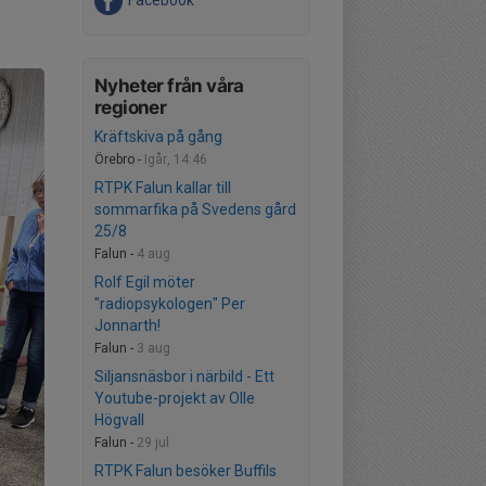
Nyheter från våra
regioner
Kräftskiva på gång
Örebro -
Igår, 14:46
RTPK Falun kallar till
sommarfika på Svedens gård
25/8
Falun -
4 aug
Rolf Egil möter
"radiopsykologen" Per
Jonnarth!
Falun -
3 aug
Siljansnäsbor i närbild - Ett
Youtube-projekt av Olle
Högvall
Falun -
29 jul
RTPK Falun besöker Buffils