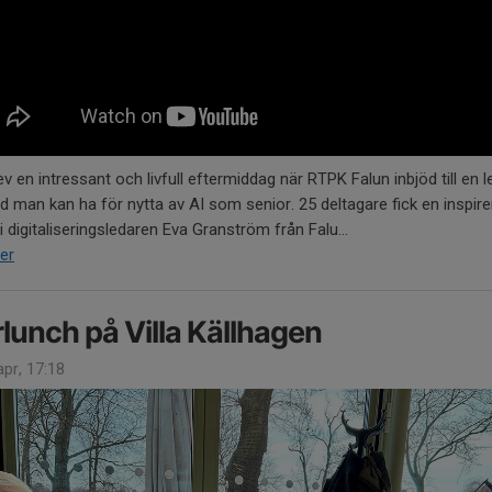
ev en intressant och livfull eftermiddag när RTPK Falun inbjöd till en l
 man kan ha för nytta av AI som senior. 25 deltagare fick en inspir
 i digitaliseringsledaren Eva Granström från Falu...
er
lunch på Villa Källhagen
pr, 17:18