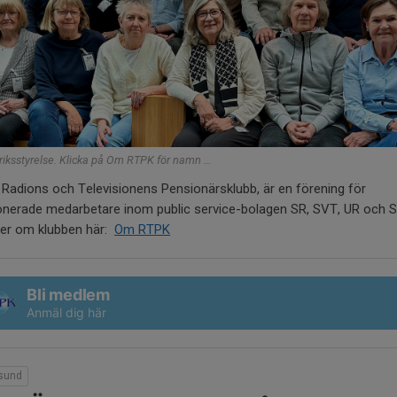
iksstyrelse. Klicka på Om RTPK för namn …
Radions och Televisionens Pensionärsklubb, är en förening för
onerade medarbetare inom public service-bolagen SR, SVT, UR och S
er om klubben här:
Om RTPK
Bli medlem
Anmäl dig här
sund