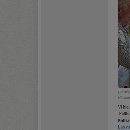
Ulf Nil
Nilsson
Vi ble
Källha
Källha
Läs m