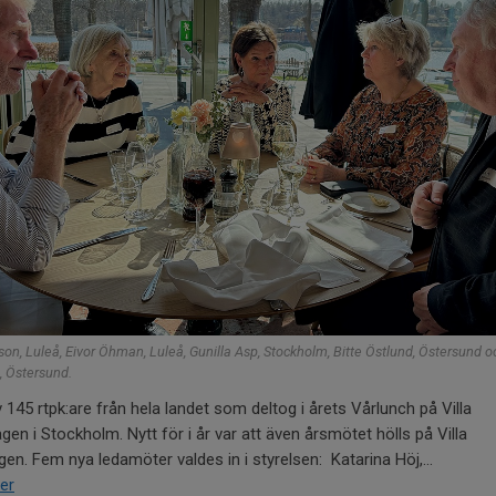
sson, Luleå, Eivor Öhman, Luleå, Gunilla Asp, Stockholm, Bitte Östlund, Östersund o
, Östersund.
v 145 rtpk:are från hela landet som deltog i årets Vårlunch på Villa
gen i Stockholm. Nytt för i år var att även årsmötet hölls på Villa
gen. Fem nya ledamöter valdes in i styrelsen: Katarina Höj,...
er