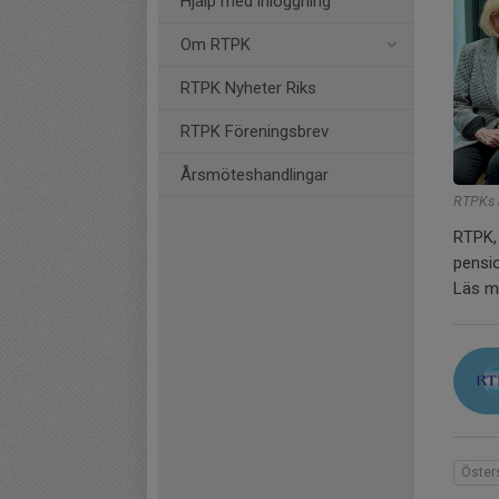
Hjälp med inloggning
Om RTPK
RTPK Nyheter Riks
RTPK Föreningsbrev
Årsmöteshandlingar
RTPKs r
RTPK, 
pensi
Läs m
Öster