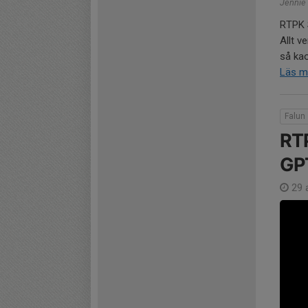
Jennie 
RTPK 
Allt v
så kao
Läs m
Falun
RTP
GPT
29 a