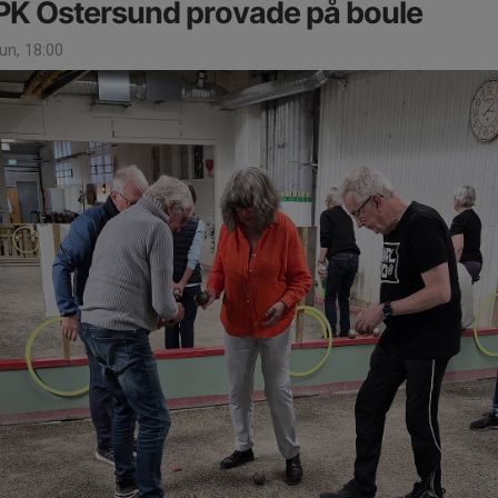
K Östersund provade på boule
un, 18:00