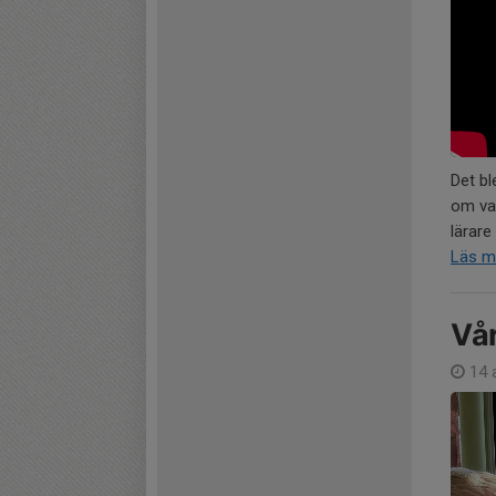
Det bl
om vad
lärare
Läs m
Vår
14 a