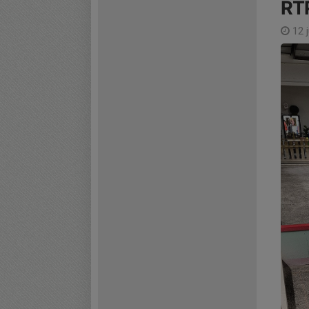
RTP
12 j