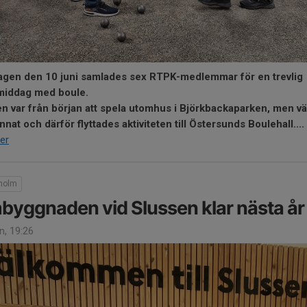
gen den 10 juni samlades sex RTPK-medlemmar för en trevlig
middag med boule.
n var från början att spela utomhus i Björkbackaparken, men vä
annat och därför flyttades aktiviteten till Östersunds Boulehall....
er
holm
yggnaden vid Slussen klar nästa år
n, 19:26