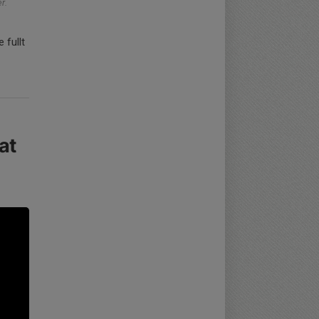
r.
 fullt
at