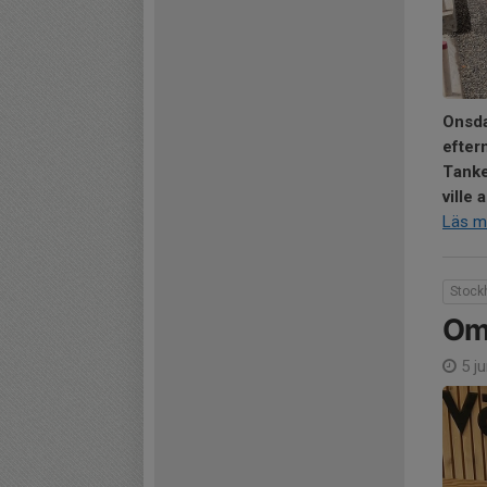
Onsda
efter
Tanke
ville 
Läs m
Stock
Omb
5 ju