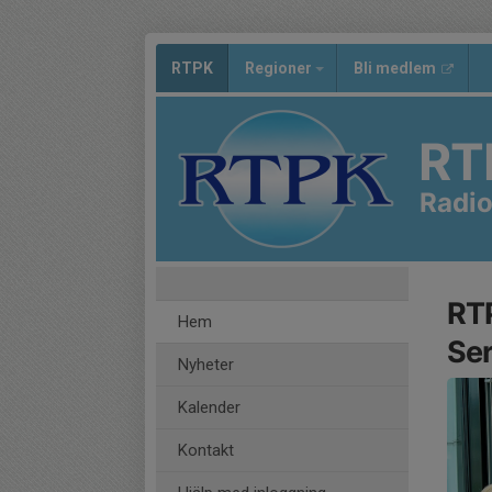
RTPK
Regioner
Bli medlem
RT
Radio
RTP
Hem
Ser
Nyheter
Kalender
Kontakt