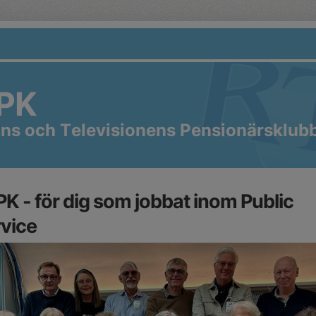
PK
ns och Televisionens Pensionärsklub
K - för dig som jobbat inom Public
vice