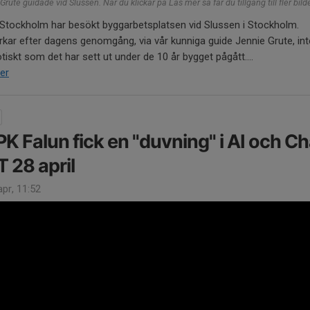
Grute guidade vid Slussen. När du klickar på Läs mer så får du tillgång till fler bilde
Stockholm har besökt byggarbetsplatsen vid Slussen i Stockholm.
erkar efter dagens genomgång, via vår kunniga guide Jennie Grute, inte
tiskt som det har sett ut under de 10 år bygget pågått....
er
K Falun fick en "duvning" i AI och Ch
 28 april
pr, 11:52