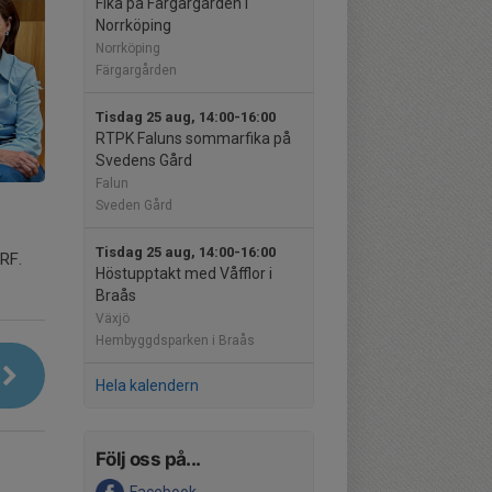
Fika på Färgargården i
Norrköping
Norrköping
Färgargården
Tisdag 25 aug, 14:00-16:00
RTPK Faluns sommarfika på
Svedens Gård
Falun
Sveden Gård
Tisdag 25 aug, 14:00-16:00
RF.
Höstupptakt med Våfflor i
Braås
Växjö
Hembyggdsparken i Braås
Hela kalendern
Följ oss på...
Facebook