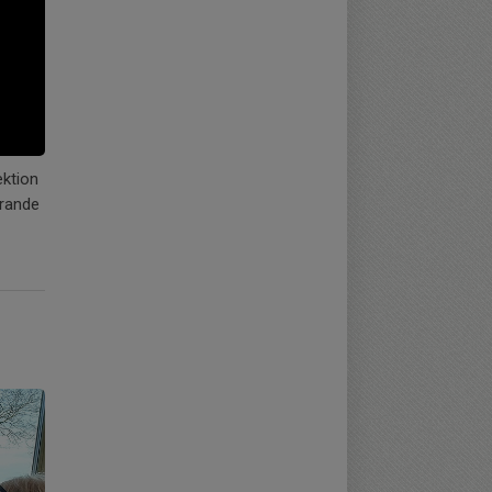
ektion
erande