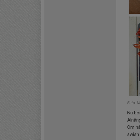
Foto: M
Nu bör
Alnän
Om nå
swish t