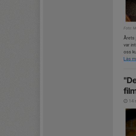
Foto: 
Årets 
var in
oss ku
Läs m
"De
fil
14 