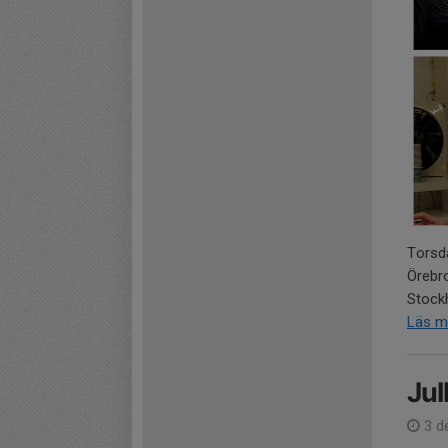
Torsd
Örebr
Stockh
Läs m
Jul
3 d