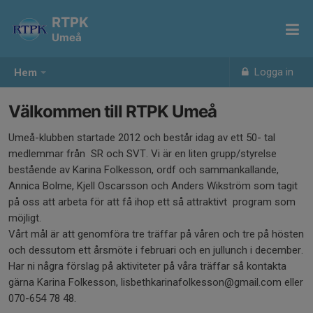
RTPK
Umeå
Logga in
Hem
Välkommen till RTPK Umeå
Umeå-klubben startade 2012 och består idag av ett 50- tal
medlemmar från SR och SVT. Vi är en liten grupp/styrelse
bestående av Karina Folkesson, ordf och sammankallande,
Annica Bolme, Kjell Oscarsson och Anders Wikström som tagit
på oss att arbeta för att få ihop ett så attraktivt program som
möjligt.
Vårt mål är att genomföra tre träffar på våren och tre på hösten
och dessutom ett årsmöte i februari och en jullunch i december.
Har ni några förslag på aktiviteter på våra träffar så kontakta
gärna Karina Folkesson, lisbethkarinafolkesson@gmail.com eller
070-654 78 48.