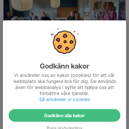
Godkänn kakor
Vi använder oss av kakor (cookies) för att vår
Det blev ett välbesökt och intressant besök på SVT:s
webbplats ska fungera bra för dig. De används
"evakueringslokaler" med många kära återseenden.
även för webbanalys i syfte att hjälpa oss att
Läs mer här
förbättra våra tjänster.
Läs mer
Så använder vi cookies
Godkänn alla kakor
Årsmötesprotokollet klart
11 feb, 13:20
0 kommentarer
Bara nödvändiga