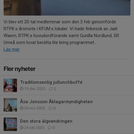
Vi blev ett 20-tal medlemmar som den 3 feb genomförde
RTPK:s årsmöte i KFUM:s lokaler. Vi hade finbesök av Jaël
Waern, RTPK:s huvudordförande samt Gunilla Nordlund, SR
Umeå som lovat berätta lite kring programmet...
Läs mer
Fler nyheter
Traditionsenlig jullunchbuffé
15 dec 2025
2
Åsa Jonsson Åklagarmyndigheten
26 nov 2025
0
Den stora älgvandringen
24 okt 2025
0