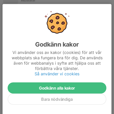
Aktiviteter
Mobil visas bara för inloggade
E-post visas bara för inloggade
Ingrid Östlund
Kommunikationsansvarig
070-996 66 18
ingrid.ostlund@rtpk.se
Godkänn kakor
Janne Petersson
Vi använder oss av kakor (cookies) för att vår
Vice ordförande, sekreterare
webbplats ska fungera bra för dig. De används
Mobil visas bara för inloggade
även för webbanalys i syfte att hjälpa oss att
E-post visas bara för inloggade
förbättra våra tjänster.
Så använder vi cookies
Ragna Wallmark
Aktivitetsansvarig
Godkänn alla kakor
073-917 65 80
ragna.wallmark@gmail.com
Bara nödvändiga
Jael Waern
Ordförande