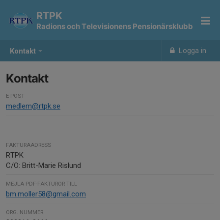
RTPK
Radions och Televisionens Pensionärsklubb
Logga in
Kontakt
Kontakt
E-POST
medlem@rtpk.se
FAKTURAADRESS
RTPK
C/O: Britt-Marie Rislund
MEJLA PDF-FAKTUROR TILL
bm.moller58@gmail.com
ORG. NUMMER