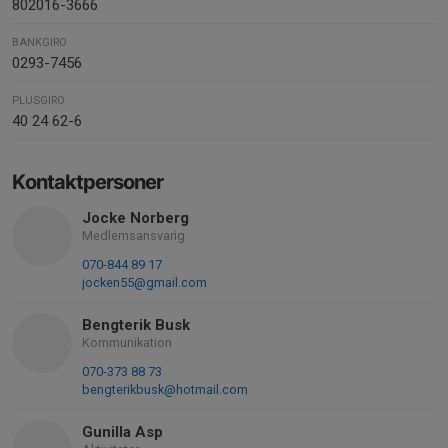
802016-3666
BANKGIRO
0293-7456
PLUSGIRO
40 24 62-6
Kontaktpersoner
Jocke Norberg
Medlemsansvarig
070-844 89 17
jocken55@gmail.com
Bengterik Busk
Kommunikation
070-373 88 73
bengterikbusk@hotmail.com
Gunilla Asp