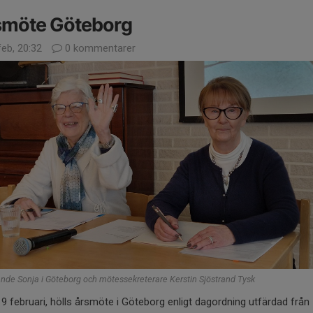
smöte Göteborg
feb, 20:32
0 kommentarer
nde Sonja i Göteborg och mötessekreterare Kerstin Sjöstrand Tysk
19 februari, hölls årsmöte i Göteborg enligt dagordning utfärdad från