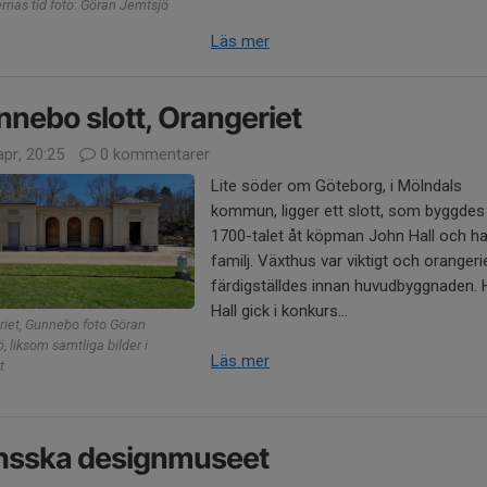
ernas tid foto: Göran Jemtsjö
Läs mer
nebo slott, Orangeriet
pr, 20:25
0 kommentarer
Lite söder om Göteborg, i Mölndals
kommun, ligger ett slott, som byggdes
1700-talet åt köpman John Hall och h
familj. Växthus var viktigt och orangeri
färdigställdes innan huvudbyggnaden. 
Hall gick i konkurs...
iet, Gunnebo foto Göran
, liksom samtliga bilder i
Läs mer
t
hsska designmuseet