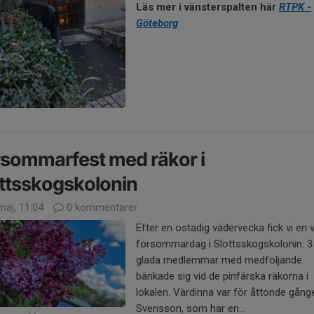
Läs mer i vänsterspalten här
RTPK -
Göteborg
sommarfest med räkor i
ttsskogskolonin
maj, 11:04
0 kommentarer
Efter en ostadig vädervecka fick vi en 
försommardag i Slottsskogskolonin. 3
glada medlemmar med medföljande
bänkade sig vid de pinfärska räkorna i
lokalen. Värdinna var för åttonde gång
Svensson, som har en...