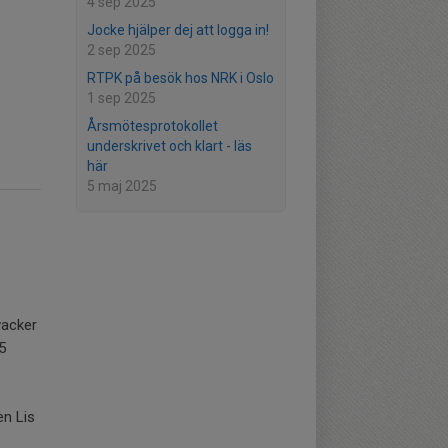
4 sep 2025
Jocke hjälper dej att logga in!
2 sep 2025
RTPK på besök hos NRK i Oslo
1 sep 2025
Årsmötesprotokollet
underskrivet och klart - läs
här
5 maj 2025
vacker
5
en Lis