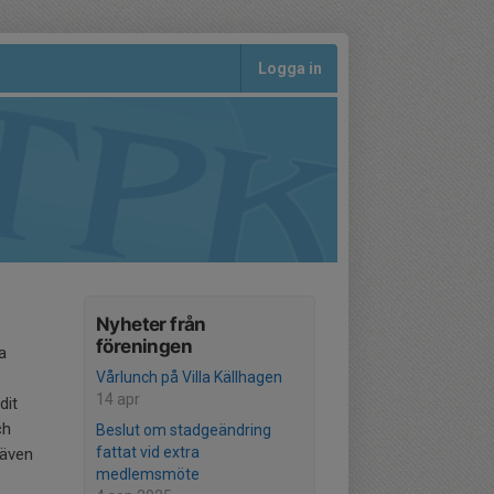
Logga in
Nyheter från
föreningen
a
Vårlunch på Villa Källhagen
14 apr
dit
ch
Beslut om stadgeändring
fattat vid extra
 även
medlemsmöte