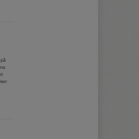
 på
ans
et
Herr