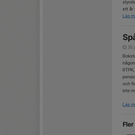
styrel
ett år
Läs m
Sp
30 j
Boksta
någon 
RTPK,
pensi
och fi
inte m
Läs m
Fler