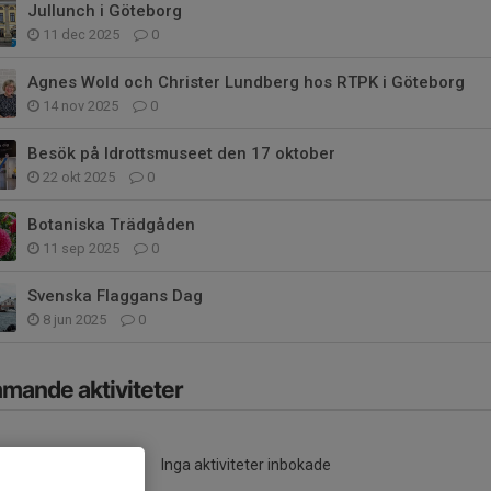
Jullunch i Göteborg
11 dec 2025
0
Agnes Wold och Christer Lundberg hos RTPK i Göteborg
14 nov 2025
0
Besök på Idrottsmuseet den 17 oktober
22 okt 2025
0
Botaniska Trädgåden
11 sep 2025
0
Svenska Flaggans Dag
8 jun 2025
0
mande aktiviteter
Inga aktiviteter inbokade