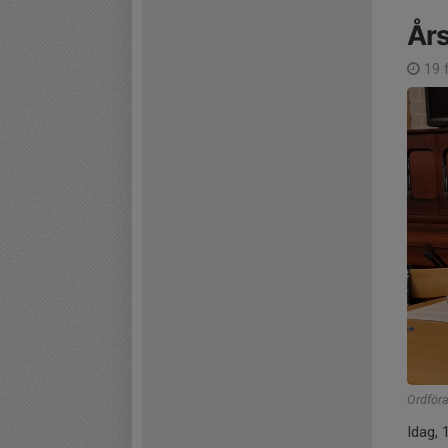
År
19 
Ordföra
Idag, 