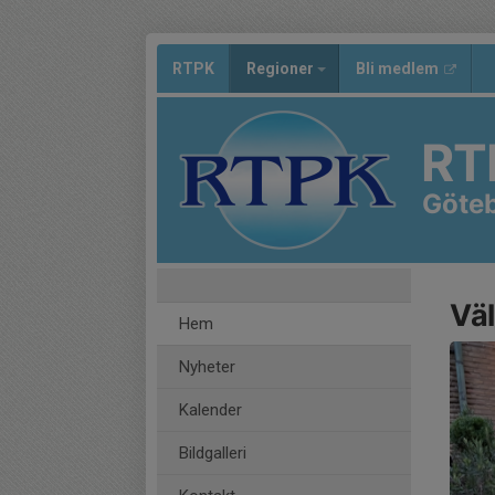
RTPK
Regioner
Bli medlem
RT
Göte
Vä
Hem
Nyheter
Kalender
Bildgalleri