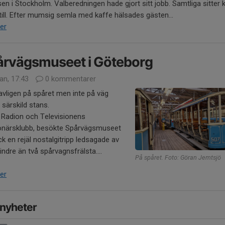
sen i Stockholm. Valberedningen hade gjort sitt jobb. Samtliga sitter 
 till. Efter mumsig semla med kaffe hälsades gästen...
er
årvägsmuseet i Göteborg
an, 17:43
0 kommentarer
vligen på spåret men inte på väg
särskild stans.
 Radion och Televisionens
onärsklubb, besökte Spårvägsmuseet
ck en rejäl nostalgitripp ledsagade av
indre än två spårvagnsfrälsta....
På spåret. Foto: Göran Jemtsjö
er
 nyheter