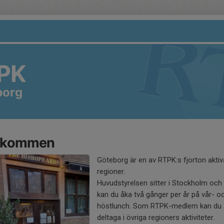
PK
borg
lkommen
Göteborg är en av RTPK:s fjorton aktiv
regioner.
Huvudstyrelsen sitter i Stockholm och 
kan du åka två gånger per år på vår- o
höstlunch. Som RTPK-medlem kan du
deltaga i övriga regioners aktiviteter.