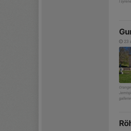
I syren
Gun
23 a
Oranger
Jemtsjö
gallerie
Rö