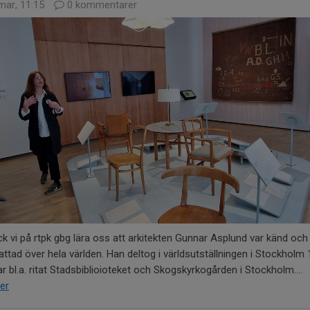
mar, 11:15
0 kommentarer
ick vi på rtpk gbg lära oss att arkitekten Gunnar Asplund var känd och
ttad över hela världen. Han deltog i världsutställningen i Stockholm
r bl.a. ritat Stadsbiblioioteket och Skogskyrkogården i Stockholm....
er