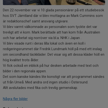
Den 22 november var vi 10 glada pensionärer på ett studiebesök
hos SVT Jämtland där vi blev mottagna av Mark Cummins som
är redaktionschef samt ansvarig utgivare.
Vi blev varmt välkomnade av personalen som tyckte det var
trevligt att vi kom. Mark berättade att han kom från Australien
och har arbetat sig norröver via bl.a. NHK i Japan .
Vi blev visade runt i deras lilla lokal och även en koll i
redigeringsrummet där Fredrik Lundmark höll på med ett inslag
om secondhand täckkläder. Det visar sig att dessa kläder höll en
hög kvalitet trots ålder.
Vi fick också en inblick på hur desken arbetade med text och
bilder i den regionala appen.
Det som kanske kändes lite konstigt var att programmet sändes
ut från Umeå. Med andra ord ingen studio i Östersund.
Allt avslutades med fika och trevlig gemenskap.
Några fler bilder