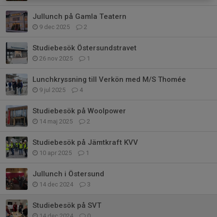
Jullunch på Gamla Teatern
9 dec 2025
2
Studiebesök Östersundstravet
26 nov 2025
1
Lunchkryssning till Verkön med M/S Thomée
9 jul 2025
4
Studiebesök på Woolpower
14 maj 2025
2
Studiebesök på Jämtkraft KVV
10 apr 2025
1
Jullunch i Östersund
14 dec 2024
3
Studiebesök på SVT
14 dec 2024
0