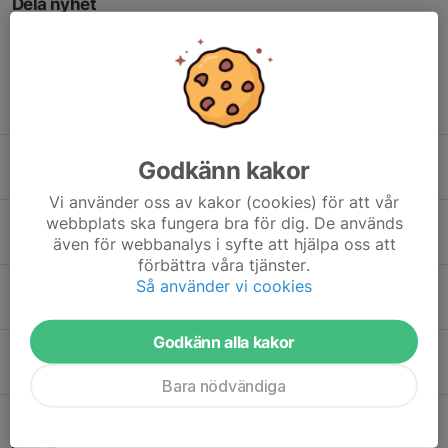
Dela nyhet
Tidigare nyheter
RTPK Östersund provade på boule
Godkänn kakor
12 jun, 18:00
1
Vi använder oss av kakor (cookies) för att vår
webbplats ska fungera bra för dig. De används
Studiebesök på Sports Tech Research Centre
även för webbanalys i syfte att hjälpa oss att
29 mar, 17:11
1
förbättra våra tjänster.
Så använder vi cookies
Studiebesök på Frösö Handtryck
11 mar, 17:15
1
Godkänn alla kakor
Årsmöte på Östersund Arena
25 feb, 14:05
1
Bara nödvändiga
Bowling och fika
16 dec 2025
2