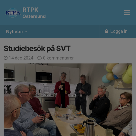
RTPK
Östersund
Logga in
Nyheter
Studiebesök på SVT
14 dec 2024
0 kommentarer