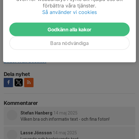
sittunderlag, värmande sulor och tofflor – ett konkret exempel
förbättra våra tjänster.
på smart resurshantering.
Så använder vi cookies
Besöket gav oss kunskap om både textilproduktion, miljöarbete
Godkänn alla kakor
och socialt ansvarstagande.
Ett stort tack till Lisa Thorngren för ett varmt välkomnande och
Bara nödvändiga
ett inspirerande studiebesök!
Bilder från besöket
Dela nyhet
Kommentarer
Stefan Hanberg
14 maj 2025
Vilken bra och informativ text - och fina foton!
Lasse Jönsson
14 maj 2025