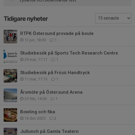
Lysande och beskrivande text
Tidigare nyheter
RTPK Östersund provade på boule
12 jun, 18:00
1
Studiebesök på Sports Tech Research Centre
29 mar, 17:11
1
Studiebesök på Frösö Handtryck
11 mar, 17:15
1
Årsmöte på Östersund Arena
25 feb, 14:05
1
Bowling och fika
16 dec 2025
2
Jullunch på Gamla Teatern