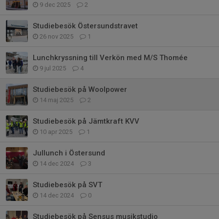
9 dec 2025
2
Studiebesök Östersundstravet
26 nov 2025
1
Lunchkryssning till Verkön med M/S Thomée
9 jul 2025
4
Studiebesök på Woolpower
14 maj 2025
2
Studiebesök på Jämtkraft KVV
10 apr 2025
1
Jullunch i Östersund
14 dec 2024
3
Studiebesök på SVT
14 dec 2024
0
Studiebesök på Sensus musikstudio