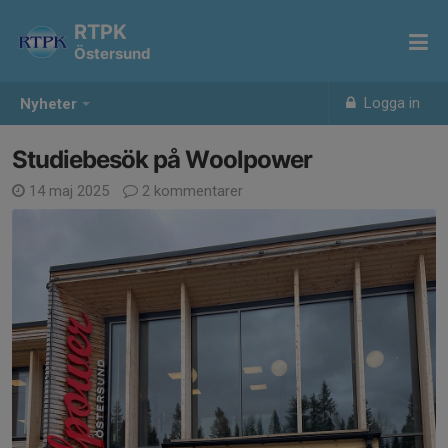
RTPK
Östersund
Logga in
Nyheter
Studiebesök på Woolpower
14 maj 2025
2 kommentarer