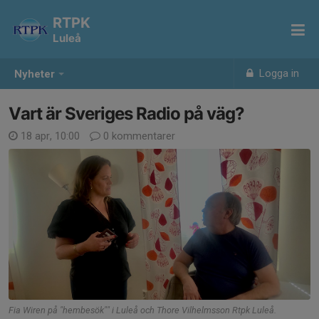
RTPK
Luleå
Logga in
Nyheter
Vart är Sveriges Radio på väg?
18 apr, 10:00
0 kommentarer
Fia Wiren på "hembesök"" i Luleå och Thore Vilhelmsson Rtpk Luleå.