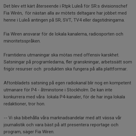
Det blev ett kärt återseende i Rtpk Luleå för SR:s divisionschef
Fia Wirén, för nästan alla av mötets deltagare har jobbet med
henne i Luleå antingen på SR, SVT, TV4 eller dagstidningarna.
Fia Wiren ansvarar för de lokala kanalerna, radiosporten och
minoritetsspråken.
Framtidens utmaningar ska mötas med offensiv karskhet.
Satsningar på programledarna, fler granskningar, arbetssätt som
frigör resurser och produkten ska fungera på alla plattformar.
Aftonbladets satsning på egen radiokanal blir nog en kompetent
utmanare för P4 - åtminstone i Stockholm. De kan inte
konkurrera med våra lokala P4-kanaler, för de har inga lokala
redaktioner, tror hon.
-- Vi ska bibehålla våra marknadsandelar med att vässa vår
journalistik och vara bäst på att presentera reportage och
program, säger Fia Wiren.