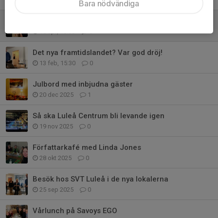
Bara nödvändiga
Vart är Sveriges Radio på väg?
18 apr, 10:00
0
Det nya framtidslandet? Var god dröj!
13 feb, 15:30
0
Julbord med inbjudna gäster
20 dec 2025
1
Så ska Luleå Centrum bli levande igen
19 nov 2025
0
Författarkafé med Linda Jones
28 okt 2025
0
Besök hos SVT Luleå i de nya lokalerna
25 sep 2025
0
Vårlunch på Savoys EGO