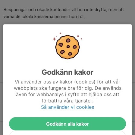
Besparingar och ökade kostnader vill hon inte dryfta, men att
värna de lokala kanalerna brinner hon för.
Se fler bilderI
Dela nyhet
Godkänn kakor
Tidigare nyheter
Vi använder oss av kakor (cookies) för att vår
webbplats ska fungera bra för dig. De används
Region Norrbotten och AI
även för webbanalys i syfte att hjälpa oss att
28 maj, 15:45
0
förbättra våra tjänster.
Så använder vi cookies
Astma och allergier ökar
24 maj, 12:30
0
Godkänn alla kakor
Grillfest i vårsol i Luleå
5 maj, 20:54
0