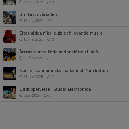
25 maj 2025
0
Grillfest i vårsolen
12 maj 2025
1
Eftermiddasfika, quiz och levande musik
18 mar 2025
0
Årsmöte med födelsedagstårta i Luleå
26 feb 2025
0
När första människorna kom till Norrbotten
21 feb 2025
0
Ljudupplevelse i Studio Electronica
5 jan 2025
0