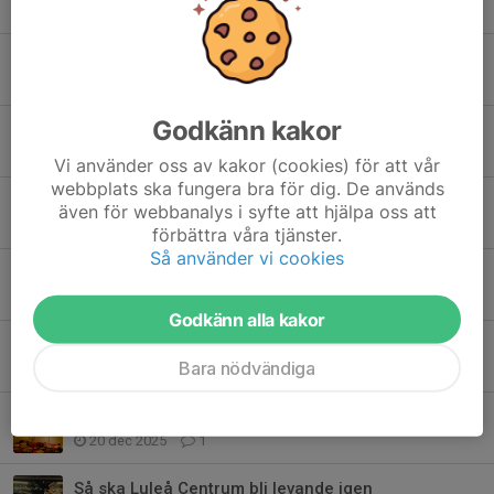
Tidigare nyheter
Region Norrbotten och AI
28 maj, 15:45
0
Godkänn kakor
Astma och allergier ökar
24 maj, 12:30
0
Vi använder oss av kakor (cookies) för att vår
webbplats ska fungera bra för dig. De används
Grillfest i vårsol i Luleå
även för webbanalys i syfte att hjälpa oss att
5 maj, 20:54
0
förbättra våra tjänster.
Så använder vi cookies
Vart är Sveriges Radio på väg?
18 apr, 10:00
0
Godkänn alla kakor
Det nya framtidslandet? Var god dröj!
Bara nödvändiga
13 feb, 15:30
0
Julbord med inbjudna gäster
20 dec 2025
1
Så ska Luleå Centrum bli levande igen