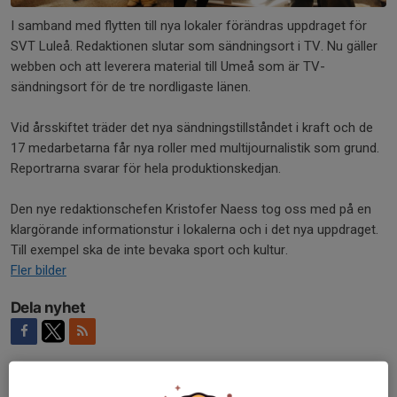
I samband med flytten till nya lokaler förändras uppdraget för
SVT Luleå. Redaktionen slutar som sändningsort i TV. Nu gäller
webben och att leverera material till Umeå som är TV-
sändningsort för de tre nordligaste länen.
Vid årsskiftet träder det nya sändningstillståndet i kraft och de
17 medarbetarna får nya roller med multijournalistik som grund.
Reportrarna svarar för hela produktionskedjan.
Den nye redaktionschefen Kristofer Naess tog oss med på en
klargörande informationstur i lokalerna och i det nya uppdraget.
Till exempel ska de inte bevaka sport och kultur.
Fler bilder
Dela nyhet