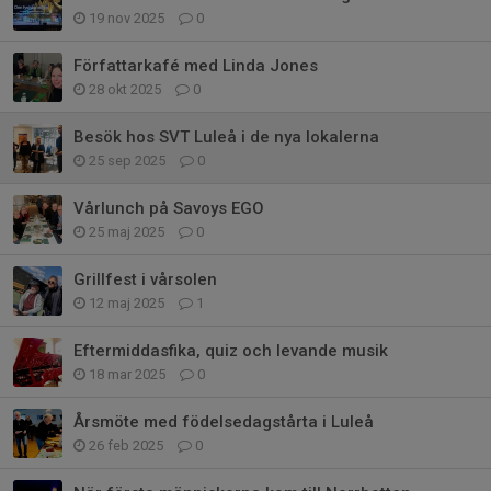
19 nov 2025
0
Författarkafé med Linda Jones
28 okt 2025
0
Besök hos SVT Luleå i de nya lokalerna
25 sep 2025
0
Vårlunch på Savoys EGO
25 maj 2025
0
Grillfest i vårsolen
12 maj 2025
1
Eftermiddasfika, quiz och levande musik
18 mar 2025
0
Årsmöte med födelsedagstårta i Luleå
26 feb 2025
0