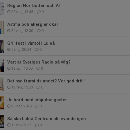
Region Norrbotten och AI
28 maj, 15:45
0
Astma och allergier ökar
24 maj, 12:30
0
Grillfest i vårsol i Luleå
5 maj, 20:54
0
Vart är Sveriges Radio på väg?
18 apr, 10:00
0
Det nya framtidslandet? Var god dröj!
13 feb, 15:30
0
Julbord med inbjudna gäster
20 dec 2025
1
Så ska Luleå Centrum bli levande igen
19 nov 2025
0