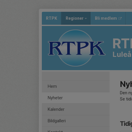
RTPK
Regioner
Bli medlem
RT
Luleå
Nyh
Hem
Den ny
Nyheter
Se tid
Kalender
Bildgalleri
Tidi