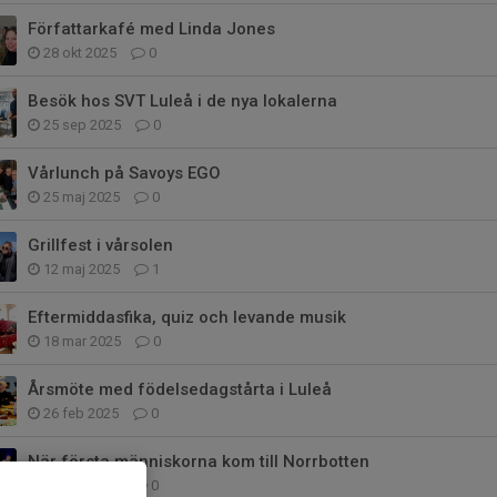
Författarkafé med Linda Jones
28 okt 2025
0
Besök hos SVT Luleå i de nya lokalerna
25 sep 2025
0
Vårlunch på Savoys EGO
25 maj 2025
0
Grillfest i vårsolen
12 maj 2025
1
Eftermiddasfika, quiz och levande musik
18 mar 2025
0
Årsmöte med födelsedagstårta i Luleå
26 feb 2025
0
När första människorna kom till Norrbotten
21 feb 2025
0