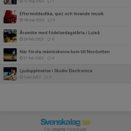
12 maj 2025
1
Eftermiddasfika, quiz och levande musik
18 mar 2025
0
Årsmöte med födelsedagstårta i Luleå
26 feb 2025
0
När första människorna kom till Norrbotten
21 feb 2025
0
Ljudupplevelse i Studio Electronica
5 jan 2025
0
För
smarta
föreningar