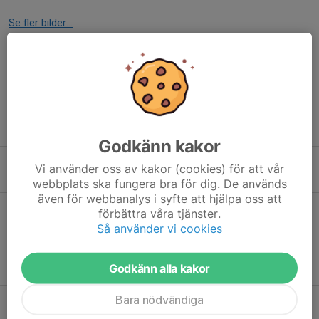
Se fler bilder...
Dela nyhet
Tidigare nyheter
Godkänn kakor
Region Norrbotten och AI
Vi använder oss av kakor (cookies) för att vår
28 maj, 15:45
0
webbplats ska fungera bra för dig. De används
även för webbanalys i syfte att hjälpa oss att
Astma och allergier ökar
förbättra våra tjänster.
24 maj, 12:30
0
Så använder vi cookies
Grillfest i vårsol i Luleå
Godkänn alla kakor
5 maj, 20:54
0
Bara nödvändiga
Vart är Sveriges Radio på väg?
18 apr, 10:00
0