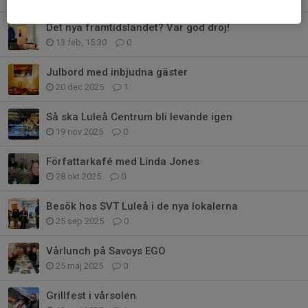
Det nya framtidslandet? Var god dröj!
13 feb, 15:30
0
Julbord med inbjudna gäster
20 dec 2025
1
Så ska Luleå Centrum bli levande igen
19 nov 2025
0
Författarkafé med Linda Jones
28 okt 2025
0
Besök hos SVT Luleå i de nya lokalerna
25 sep 2025
0
Vårlunch på Savoys EGO
25 maj 2025
0
Grillfest i vårsolen