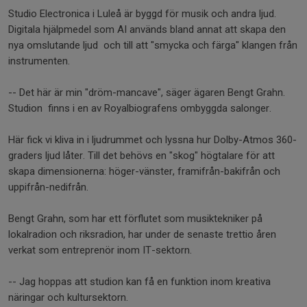
Studio Electronica i Luleå är byggd för musik och andra ljud.
Digitala hjälpmedel som AI används bland annat att skapa den
nya omslutande ljud och till att "smycka och färga" klangen från
instrumenten.
-- Det här är min "dröm-mancave", säger ägaren Bengt Grahn.
Studion finns i en av Royalbiografens ombyggda salonger.
Här fick vi kliva in i ljudrummet och lyssna hur Dolby-Atmos 360-
graders ljud låter. Till det behövs en "skog" högtalare för att
skapa dimensionerna: höger-vänster, framifrån-bakifrån och
uppifrån-nedifrån.
Bengt Grahn, som har ett förflutet som musiktekniker på
lokalradion och riksradion, har under de senaste trettio åren
verkat som entreprenör inom IT-sektorn.
-- Jag hoppas att studion kan få en funktion inom kreativa
näringar och kultursektorn.