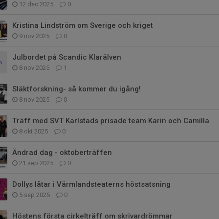
12 dec 2025
0
Kristina Lindström om Sverige och kriget
9 nov 2025
0
Julbordet på Scandic Klarälven
8 nov 2025
1
Släktforskning- så kommer du igång!
8 nov 2025
0
Träff med SVT Karlstads prisade team Karin och Camilla
8 okt 2025
0
Ändrad dag - oktoberträffen
21 sep 2025
0
Dollys låtar i Värmlandsteaterns höstsatsning
5 sep 2025
0
Höstens första cirkelträff om skrivardrömmar