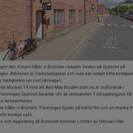
en den 4 mars håller vi årsmöte i lokalen Vinden på Gjuteriet på
gen. Adressen är Verkstadsgatan och man kan enkelt hitta betalpar
 fastigheten ner mot järnvägen.
artar klockan 14 med att Ann-May Brodén som nu är ordförande i
föreningen Gjuteriet berättar om all verksamhet. Förhoppningsvis får 
gra verksamheten.
er håller vi årsmöte. Föreningen bjuder på kaffe/thé och en macka f
iets trevliga café.
se och dagordning till årsmötet kommer i mitten av februari./Ulla