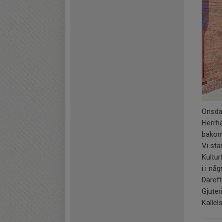
Onsdag
Herrha
bakom
Vi st
Kultur
i i nå
Däreft
Gjuter
Kallel