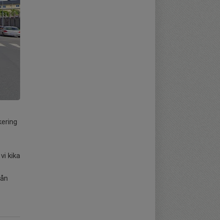
kering
vi kika
rån