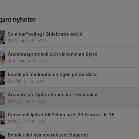
gare nyheter
Sommarfeeling i Gidebratts ateljé
28 maj, 21:59
0
Årsmötesprotokoll och välkommen Björn!
13 mar, 21:05
0
Besök på mediautbildningen på Sundsta
2 feb, 21:12
0
Årsmöte på Gjuteriet med kaffe&mackor
24 jan, 18:17
0
Genrepsbiljetter till Selma prel. 23 februari kl.18
21 jan, 21:12
0
Besök i det nya operahuset Bageriet