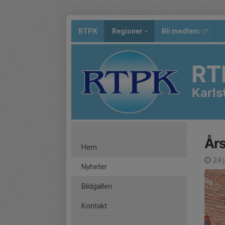
RTPK
Regioner
Bli medlem
RT
Karls
Års
Hem
24 j
Nyheter
Bildgalleri
Kontakt