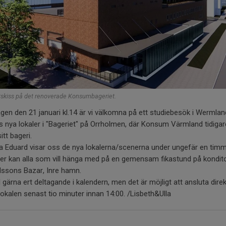
tskiss på det renoverade Konsumbageriet.
en den 21 januari kl.14 är vi välkomna på ett studiebesök i Wermlan
 nya lokaler i "Bageriet" på Orrholmen, där Konsum Värmland tidigar
itt bageri.
la Eduard visar oss de nya lokalerna/scenerna under ungefär en timm
er kan alla som vill hänga med på en gemensam fikastund på kondito
lssons Bazar, Inre hamn.
gärna ert deltagande i kalendern, men det är möjligt att ansluta direk
okalen senast tio minuter innan 14:00. /Lisbeth&Ulla