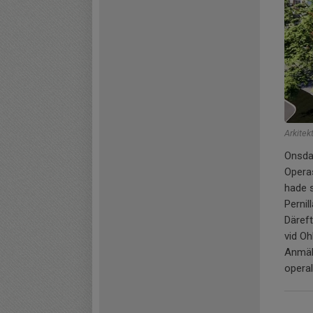
Arkitek
Onsdag
Operas
hade s
Pernil
Däreft
vid Oh
Anmäl 
operal