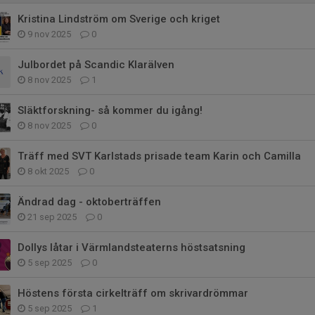
Kristina Lindström om Sverige och kriget
9 nov 2025
0
Julbordet på Scandic Klarälven
8 nov 2025
1
Släktforskning- så kommer du igång!
8 nov 2025
0
Träff med SVT Karlstads prisade team Karin och Camilla
8 okt 2025
0
Ändrad dag - oktoberträffen
21 sep 2025
0
Dollys låtar i Värmlandsteaterns höstsatsning
5 sep 2025
0
Höstens första cirkelträff om skrivardrömmar
5 sep 2025
1