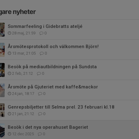
gare nyheter
Sommarfeeling i Gidebratts ateljé
28 maj, 21:59
0
Årsmötesprotokoll och välkommen Björn!
13 mar, 21:05
0
Besök på mediautbildningen på Sundsta
2 feb, 21:12
0
Årsmöte på Gjuteriet med kaffe&mackor
24 jan, 18:17
0
Genrepsbiljetter till Selma prel. 23 februari kl.18
21 jan, 21:12
0
Besök i det nya operahuset Bageriet
12 dec 2025
0