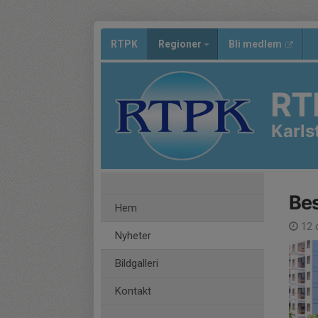
RTPK
Regioner
Bli medlem
RT
Karls
Bes
Hem
12 
Nyheter
Bildgalleri
Kontakt