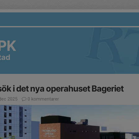
PK
tad
ök i det nya operahuset Bageriet
dec 2025
0 kommentarer