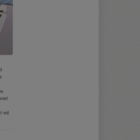
d
e
e.
riet
t vid