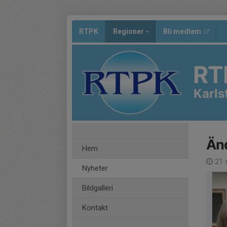
RTPK
Regioner
Bli medlem
RT
Karls
Änd
Hem
21 
Nyheter
Bildgalleri
Kontakt