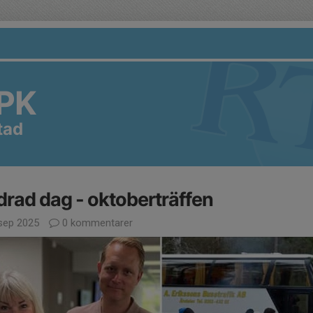
PK
tad
rad dag - oktoberträffen
sep 2025
0 kommentarer