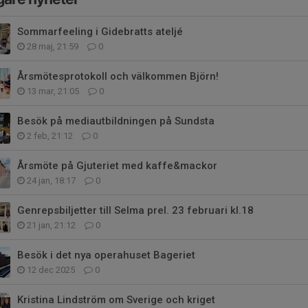
Sommarfeeling i Gidebratts ateljé
28 maj, 21:59
0
Årsmötesprotokoll och välkommen Björn!
13 mar, 21:05
0
Besök på mediautbildningen på Sundsta
2 feb, 21:12
0
Årsmöte på Gjuteriet med kaffe&mackor
24 jan, 18:17
0
Genrepsbiljetter till Selma prel. 23 februari kl.18
21 jan, 21:12
0
Besök i det nya operahuset Bageriet
12 dec 2025
0
Kristina Lindström om Sverige och kriget