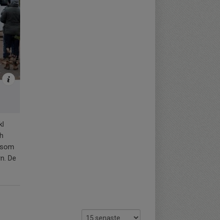
kl
ch
d som
n. De