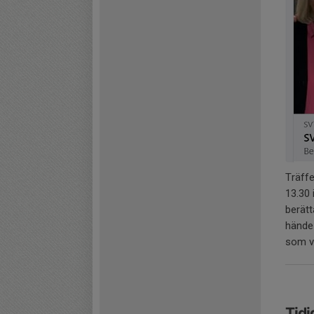
Träffe
13.30 
berät
hände 
som vi
Tidi