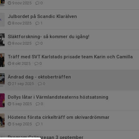
9 nov 2025
0
Julbordet på Scandic Klarälven
8 nov 2025
1
Släktforskning- så kommer du igång!
8 nov 2025
0
Träff med SVT Karlstads prisade team Karin och Camilla
8 okt 2025
0
Ändrad dag - oktoberträffen
21 sep 2025
0
Dollys låtar i Värmlandsteaterns höstsatsning
5 sep 2025
0
Höstens första cirkelträff om skrivardrömmar
5 sep 2025
1
Program Gränsresan 3 september