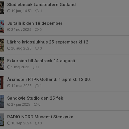
Studiebesök Länsteatern Gotland
19 jan, 14:53
1
Jultallrik den 18 december
24 nov 2025
0
Lärbro krigssjukhus 25 september kl 12
20 aug 2025
0
Exkursion till Asaträsk 14 augusti
9 maj 2025
1
Årsmöte i RTPK Gotland. 1 april kl: 12:00.
14 mar 2025
1
Sandkvie Studio den 25 feb.
27 jan 2025
0
RADIO NORD Museet i Stenkyrka
18 sep 2024
0