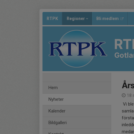
RTPK
Regioner
Bli medlem
RT
Gotl
Års
Hem
18 
Nyheter
Vi bl
Kalender
samlad
första
Bildgalleri
inled
medar