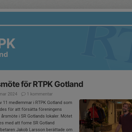
PK
and
möte för RTPK Gotland
mar 2024
1 kommentar
ev 11 medlemmar i RTPK Gotland som
es för att försätta föreningens
 årsmöte i SR Gotlands lokaler. Mötet
des med att forne SR Gotland
betaren Jakob Larsson berättade om