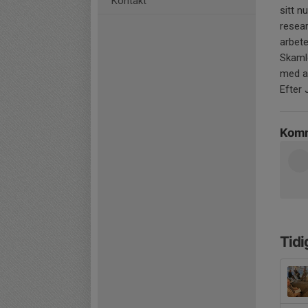
Kontakt
sitt 
resear
arbet
Skamlö
med at
Efter 
Komm
Tidi