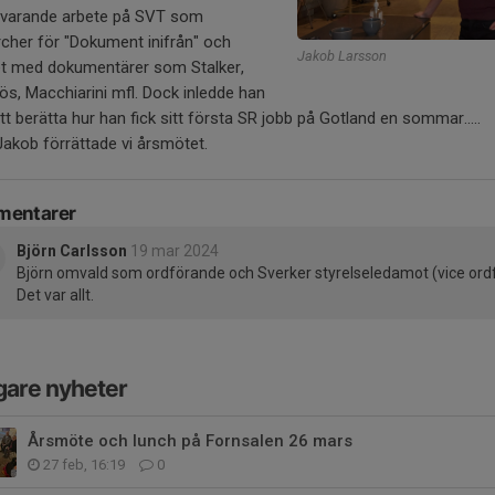
nuvarande arbete på SVT som
cher för "Dokument inifrån" och
Jakob Larsson
et med dokumentärer som Stalker,
s, Macchiarini mfl. Dock inledde han
t berätta hur han fick sitt första SR jobb på Gotland en sommar.....
Jakob förrättade vi årsmötet.
entarer
Björn Carlsson
19 mar 2024
Björn omvald som ordförande och Sverker styrelseledamot (vice ordf
Det var allt.
gare nyheter
Årsmöte och lunch på Fornsalen 26 mars
27 feb, 16:19
0