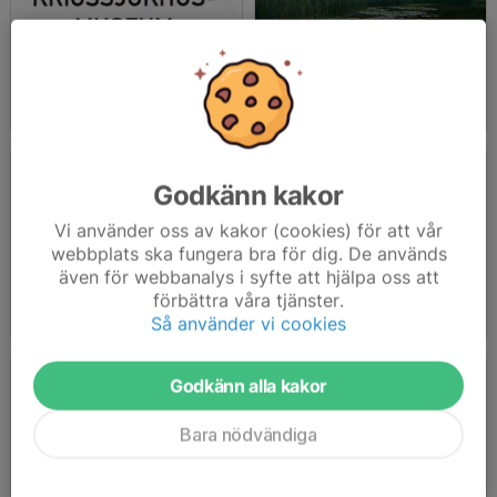
Lärbro Krigssjukhus
Utflykt Asaträsk på Gotland med korvgrillning
2025-10-05
|
5 st
2025-05-09
|
8 st
Godkänn kakor
Vi använder oss av kakor (cookies) för att vår
webbplats ska fungera bra för dig. De används
även för webbanalys i syfte att hjälpa oss att
Lennarts Place
Sandkvie studio, Öja studion "hönshuset"
förbättra våra tjänster.
2025-03-14
|
3 st
2025-01-27
|
4 st
Så använder vi cookies
Godkänn alla kakor
Bara nödvändiga