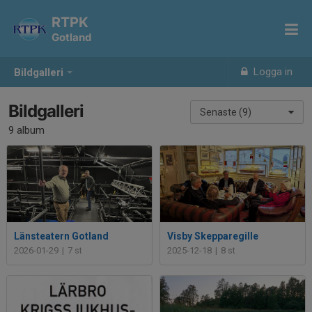
RTPK
Gotland
Logga in
Bildgalleri
Bildgalleri
Senaste (9)
9 album
Länsteatern Gotland
Visby Skepparegille
2026-01-29
|
7 st
2025-12-18
|
8 st