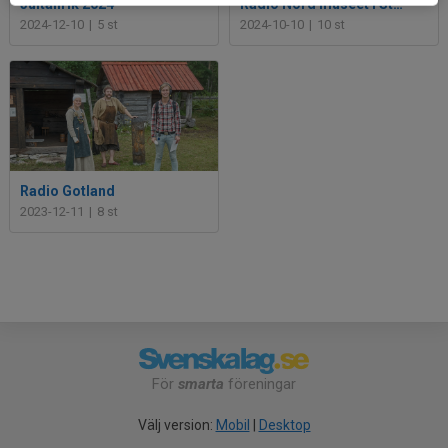
Jultallrik 2024
Radio Nord museet i Stenkyrka
2024-12-10
|
5 st
2024-10-10
|
10 st
Radio Gotland
2023-12-11
|
8 st
För
smarta
föreningar
Välj version:
Mobil
|
Desktop