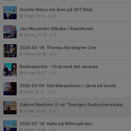
Gunilla Nilars om åren på SVT Nöje
10 apr, 16:12
0
Jan Mosander tillbaka i Radiohuset
25 mar, 21:18
0
2026-03-18. Thomas Nordegren Live
18 mar, 22:40
0
Radiosporten - först med det senaste
11 mar, 20:37
0
2026-03-04: Områdespolisen i Järva på besök
4 mar, 16:17
0
Gabriel Byström, tf vd: "Sveriges Radios beredskap är god!"
27 feb, 20:55
0
2026-02-18: Aalto på Millesgården
18 feb, 22:49
0