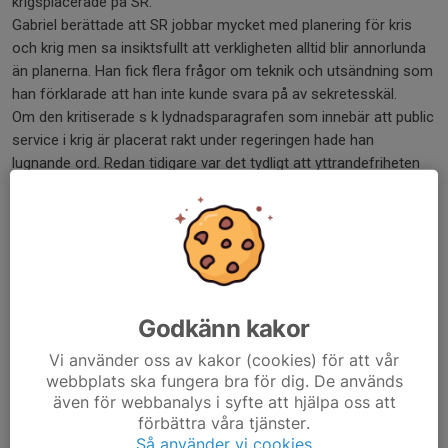
krigsplacerade på SR.
Gabriel berättade att SR jobbar mycket med planering för kris
och krig men sa insiktsfullt att verkligheten alltid blir annorlunda
än planerna. Han fick flera frågor om teknik och utsändning som
han förklarade att han inte kunde svara på av sekretesskäl.
Om den kritiserade s k lydnadsparagrafen som innebär att public
service i krig är placerat rakt under regeringen hade han
lugnande ord. Redan tidigare var det tydligt att yttrandefriheten
alltid är överordnad. Nu finns en ny formulering om att
regeringen i kristider inte kan bestämma innehållet i
sändningarna.
Janne Petersson
Här finns fler bilder
Dela nyhet
Godkänn kakor
Vi använder oss av kakor (cookies) för att vår
webbplats ska fungera bra för dig. De används
även för webbanalys i syfte att hjälpa oss att
förbättra våra tjänster.
Tidigare nyheter
Så använder vi cookies