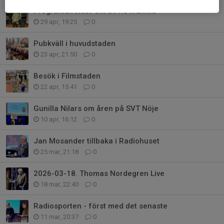
Programdirektör om SVT:s framtid
29 apr, 19:25
0
Pubkväll i huvudstaden
23 apr, 21:50
0
Besök i Filmstaden
22 apr, 15:41
0
Gunilla Nilars om åren på SVT Nöje
10 apr, 16:12
0
Jan Mosander tillbaka i Radiohuset
25 mar, 21:18
0
2026-03-18. Thomas Nordegren Live
18 mar, 22:40
0
Radiosporten - först med det senaste
11 mar, 20:37
0