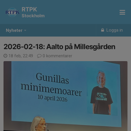
RTPK
Stockholm
Logga in
Nyheter
2026-02-18: Aalto på Millesgården
18 feb, 22:49
0 kommentarer