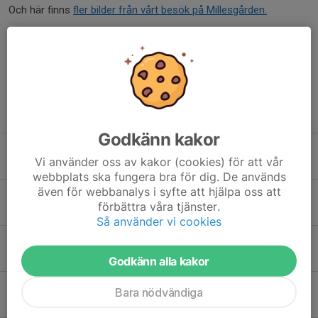
Och här finns
fler bilder från vårt besök på Millesgården.
Dela nyhet
Tidigare nyheter
Godkänn kakor
Ombyggnaden vid Slussen klar nästa år …
Vi använder oss av kakor (cookies) för att vår
5 jun, 19:26
0
webbplats ska fungera bra för dig. De används
även för webbanalys i syfte att hjälpa oss att
Möte med den prisbelönta reportern Katarina Gunnarsson
förbättra våra tjänster.
24 maj, 22:39
0
Så använder vi cookies
Besök på Sidenväveri
12 maj, 16:36
0
Godkänn alla kakor
Solig promenad i Kungens trädgård
Bara nödvändiga
7 maj, 17:38
0