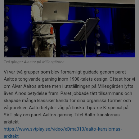
Två gånger Alastor på Millesgården
Vi var två grupper som blev förnämligt guidade genom paret
Aaltos tongivande gärning inom 1900-talets design. Oftast hör vi
om Alvar Aaltos arbete men i utställningen på Millesgården lyfts
även Ainos betydelse fram. Paret jobbade tätt tillsammans och
skapade många klassiker kända för sina organiska former och
vågrörelser. Aalto betyder våg på finska. Tips: se K-special på
SVT play om paret Aaltos gärning. Titel Aalto: känslornas
arkitekt.
https://www.svtplay.se/video/eDma313/aalto-kanslornas-
arkitekt