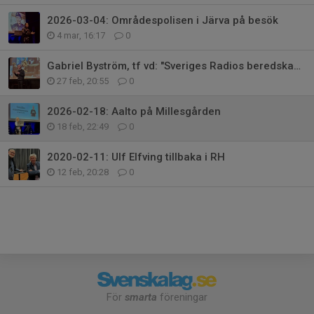
2026-03-04: Områdespolisen i Järva på besök
4 mar, 16:17
0
Gabriel Byström, tf vd: "Sveriges Radios beredskap är god!"
27 feb, 20:55
0
2026-02-18: Aalto på Millesgården
18 feb, 22:49
0
2020-02-11: Ulf Elfving tillbaka i RH
12 feb, 20:28
0
För
smarta
föreningar