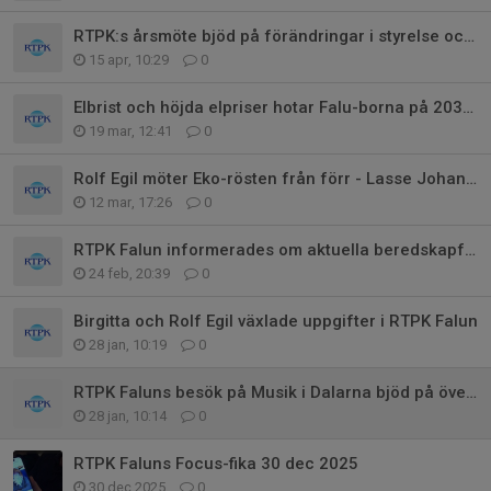
RTPK:s årsmöte bjöd på förändringar i styrelse och valberedning
15 apr, 10:29
0
Elbrist och höjda elpriser hotar Falu-borna på 2030-talet.
19 mar, 12:41
0
Rolf Egil möter Eko-rösten från förr - Lasse Johanson
12 mar, 17:26
0
RTPK Falun informerades om aktuella beredskapfrågor
24 feb, 20:39
0
Birgitta och Rolf Egil växlade uppgifter i RTPK Falun
28 jan, 10:19
0
RTPK Faluns besök på Musik i Dalarna bjöd på överraskningar
28 jan, 10:14
0
RTPK Faluns Focus-fika 30 dec 2025
30 dec 2025
0