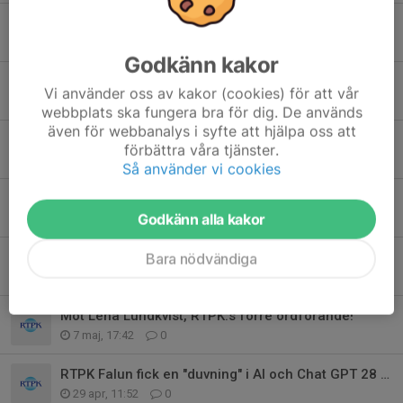
Rolf Egil möter "radiopsykologen" Per Jonnarth!
3 aug, 07:51
0
Godkänn kakor
Siljansnäsbor i närbild - Ett Youtube-projekt av Olle Högvall
Vi använder oss av kakor (cookies) för att vår
29 jul, 12:23
0
webbplats ska fungera bra för dig. De används
även för webbanalys i syfte att hjälpa oss att
RTPK Falun besöker Buffils Anna och Naturum
förbättra våra tjänster.
29 jul, 10:52
0
Så använder vi cookies
Möt TV-fotografen i Falun som såg kriget i Afghanistan på plats
Godkänn alla kakor
21 jul, 15:16
0
RTPK Falun på Runn med Slussbruden 2026
Bara nödvändiga
10 jun, 13:11
0
Möt Lena Lundkvist, RTPK:s förre ordförande!
7 maj, 17:42
0
RTPK Falun fick en "duvning" i AI och Chat GPT 28 april
29 apr, 11:52
0