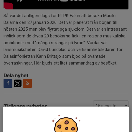
Så var det äntligen dags för RTPK Falun att besöka Musik i
Dalarna den 27 januari 2026. Det var planerat från början till
hösten 2025 men blev flyttat pga sjukdom. Det var en intressant
inblick som de dryga 20 besökarna fick i en regions musikaliska
ambitioner med "många strängar på lyran". Värdar var
länsmusikchefen David Lundblad och verksamhetsledaren för
Dalasinfoniettan Karin Brittsjö som bjöd på oväntade
överraskningar. Här bjuds ett litet sammandrag av besöket.
Dela nyhet
Tidigare nyheter
RTPK Falun kallar till sommarfika på Svedens gård 25/8
4 aug, 11:39
0