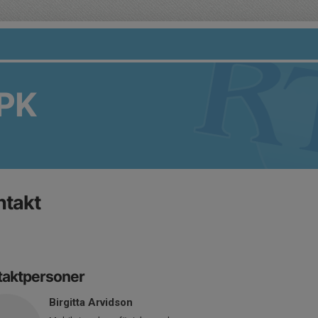
PK
ntakt
taktpersoner
Birgitta Arvidson