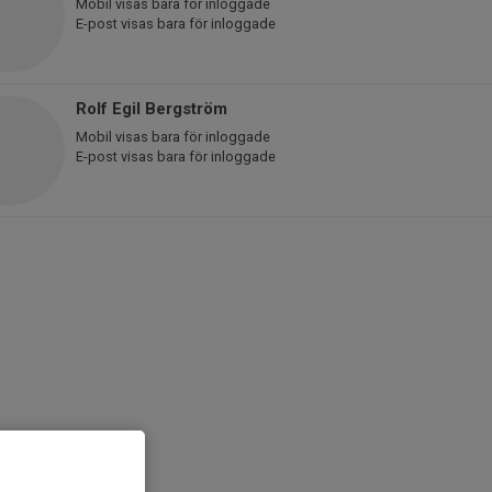
Mobil visas bara för inloggade
E-post visas bara för inloggade
Rolf Egil Bergström
Mobil visas bara för inloggade
E-post visas bara för inloggade