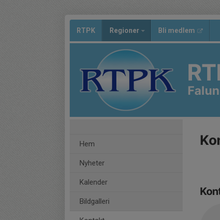
RTPK
Regioner
Bli medlem
RT
Falun
Ko
Hem
Nyheter
Kalender
Kon
Bildgalleri