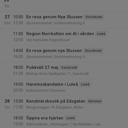
26
Tis
27
10:00
En resa genom Nya Slussen
Stockholm
12:00
Ons
Slussenrummet, Södermalmstorg 4
11:00
Region Norrbotten om AI i vården
Luleå
12:00
Vip-matsalen Regionhuset
14:00
En resa genom nya Slussen
Stockholm
16:00
Slussenrummet, Södermalmstorg 4
18:00
Pubkväll 27 maj
Sundsvall
21:00
Bishop Arms Bankgatan 11, Sundsvall
19:00
Haremsskandalen i Luleå
Luleå
20:00
Kulturcentrum Ebeneser
28
15:00
Konstnärsbesök på Edsgatan
Karlstad
17:00
Tor
Morgonvägen 19, Edsgatan, Alster
18:00
Öppna era hjärtan
Luleå
19:00
Arkivcentrum , Höstvägen 7, Björkskatan, Lule