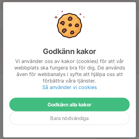
Tor
15
Fre
16
Lör
Godkänn kakor
17
Sön
Vi använder oss av kakor (cookies) för att vår
webbplats ska fungera bra för dig. De används
v.21
även för webbanalys i syfte att hjälpa oss att
18
förbättra våra tjänster.
Mån
Så använder vi cookies
19
Godkänn alla kakor
Tis
20
11:00
Jönköpings gatunamn och taxihistorier
Bara nödvändiga
13:00
Ons
Jönköping
Vuxenskolan Huskvarnavägen 40 Jönköping