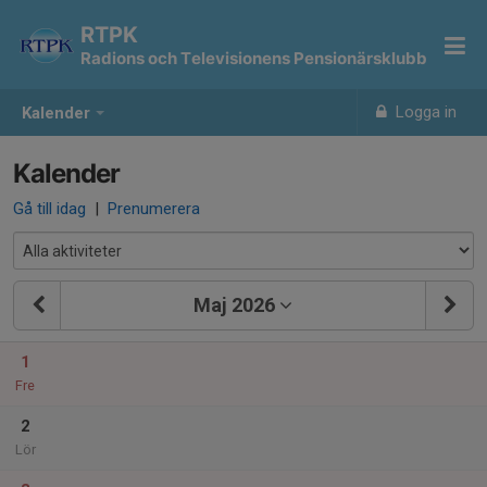
RTPK
Radions och Televisionens Pensionärsklubb
Logga in
Kalender
Kalender
Gå till idag
|
Prenumerera
Maj 2026
1
Fre
2
Lör