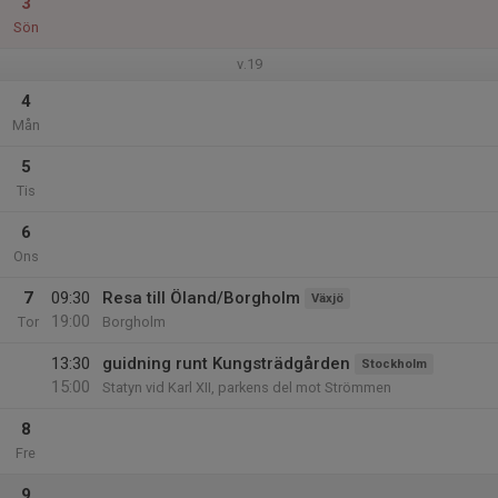
3
Sön
v.19
4
Mån
5
Tis
6
Ons
7
09:30
Resa till Öland/Borgholm
Växjö
19:00
Tor
Borgholm
13:30
guidning runt Kungsträdgården
Stockholm
15:00
Statyn vid Karl XII, parkens del mot Strömmen
8
Fre
9