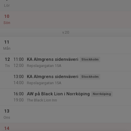
Lör
10
Sön
v.20
11
Mån
12
11:00
KA Almgrens sidenväveri
Stockholm
12:00
Tis
Repslagargatan 15A
13:00
KA Almgrens sidenväveri
Stockholm
14:00
Repslagargatan 15A
16:00
AW på Black Lion i Norrköping
Norrköping
19:00
The Black Lion Inn
13
Ons
14