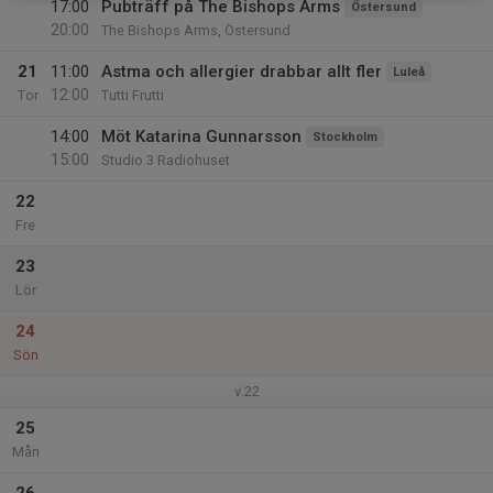
17:00
Pubträff på The Bishops Arms
Östersund
20:00
The Bishops Arms, Östersund
21
11:00
Astma och allergier drabbar allt fler
Luleå
12:00
Tor
Tutti Frutti
14:00
Möt Katarina Gunnarsson
Stockholm
15:00
Studio 3 Radiohuset
22
Fre
23
Lör
24
Sön
v.22
25
Mån