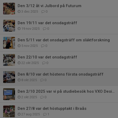
Den 3/12 åt vi Julbord på Futurum
3 dec 2025
0
Den 19/11 var det onsdagsträff
19 nov 2025
0
Den 5/11 var det onsdagsträff om släktforskning
5 nov 2025
0
Den 22/10 var det onsdagsträff
22 okt 2025
0
Den 8/10 var det höstens första onsdagsträff
8 okt 2025
0
Den 2/10 2025 var vi på studiebesök hos VXO Design
2 okt 2025
0
Den 27/8 var det höstupptakt i Braås
27 aug 2025
1