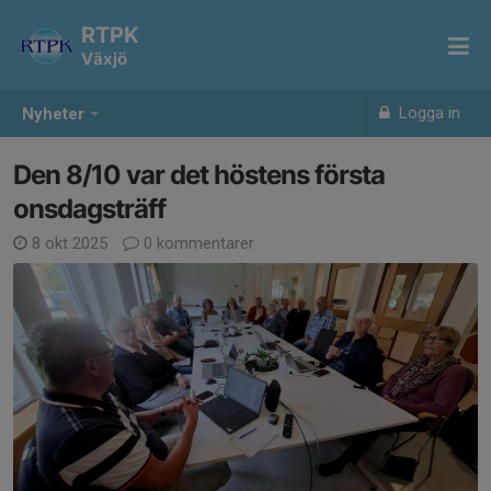
RTPK
Växjö
Logga in
Nyheter
Den 8/10 var det höstens första
onsdagsträff
8 okt 2025
0 kommentarer