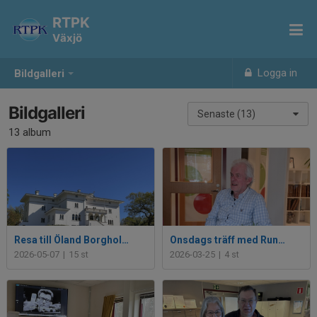
RTPK
Växjö
Logga in
Bildgalleri
Bildgalleri
Senaste (13)
13 album
Resa till Öland Borgholm den 7/5 2026
Onsdags träff med Rune Jonsson
2026-05-07
|
15 st
2026-03-25
|
4 st