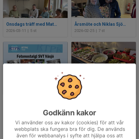
Onsdags träff med Mats Harrysson
Årsmöte och Niklas Sjögren
2026-03-11
|
5 st
2026-02-25
|
7 st
Foto nostalgi
Julbord på Futurum
2026-02-11
|
4 st
2025-12-03
|
11 st
Godkänn kakor
Vi använder oss av kakor (cookies) för att vår
webbplats ska fungera bra för dig. De används
även för webbanalys i syfte att hjälpa oss att