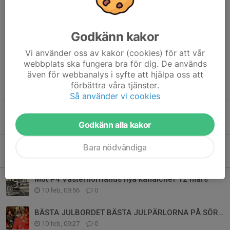
Tre personer runt TV-desken och 12 medarbetare sköter on-
lineproduktionen på webben.
Dela nyhet
Godkänn kakor
Vi använder oss av kakor (cookies) för att vår
webbplats ska fungera bra för dig. De används
även för webbanalys i syfte att hjälpa oss att
förbättra våra tjänster.
Tidigare nyheter
Så använder vi cookies
27 maj Pubkväll Bishop Arms kl 18,00
Godkänn alla kakor
23 maj, 22:04
0
Fullsatt när RTPK Sundsvall höll årsmöte
Bara nödvändiga
13 mar, 10:26
0
Möt P4 Västernorrlands nya kanalchef 12 mars
10 feb, 09:56
0
BÄSTA JULBORDET BÄSTA JULPÄRLORNA PÅ SÖRÅKERS FOLKETS HUS
10 feb, 09:27
0