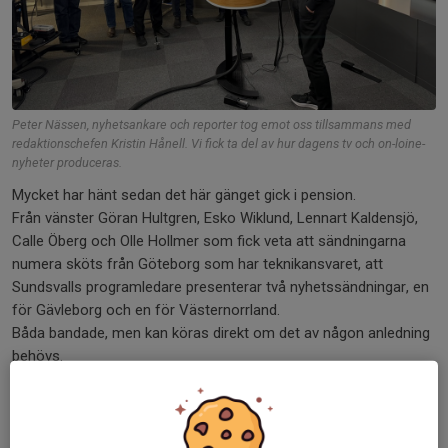
Peter Nässen, nyhetsankare och reporter tog emot oss tillsammans med
redaktionschefen Kristin Hånell. Vi fick ta del av hur dagens tv och on-loine-
nyheter produceras.
Mycket har hänt sedan det här gänget gick i pension.
Från vänster Göran Hultgren, Esko Wiklund, Lennart Kaldensjö,
Calle Öberg och Olle Hollmer som fick veta att sändningarna
numera sköts från Göteborg som har teknikansvaret, att
Sundsvalls programledare presenterar två nyhetssändningar, en
för Gävleborg och en för Västernorrland.
Båda bandade, men kan köras direkt om det av någon anledning
behövs.
Programledaren är som en helikopterpilot som rattar prompter
och växlar kameror med både fotpedal och fjärrkontroill.
Och det är On-Line-redaktionen som är mest bemannad.