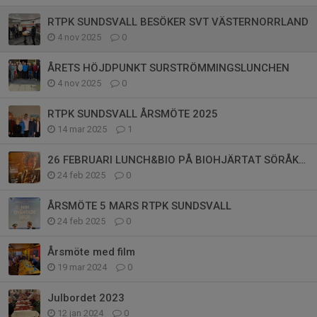
RTPK SUNDSVALL BESÖKER SVT VÄSTERNORRLAND
4 nov 2025
0
ÅRETS HÖJDPUNKT SURSTRÖMMINGSLUNCHEN
4 nov 2025
0
RTPK SUNDSVALL ÅRSMÖTE 2025
14 mar 2025
1
26 FEBRUARI LUNCH&BIO PÅ BIOHJÄRTAT SÖRÅKER
24 feb 2025
0
ÅRSMÖTE 5 MARS RTPK SUNDSVALL
24 feb 2025
0
Årsmöte med film
19 mar 2024
0
Julbordet 2023
12 jan 2024
0