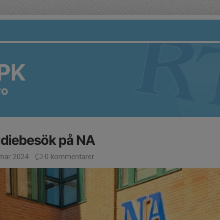
PK
ro
udiebesök på NA
mar 2024
0 kommentarer