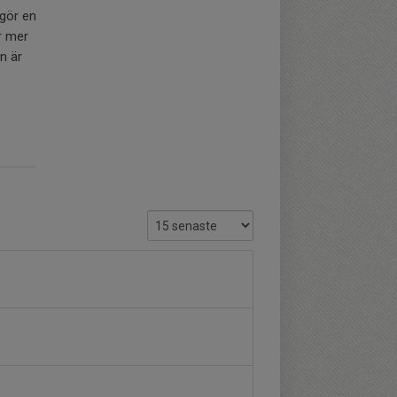
gör en
r mer
n är