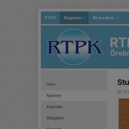
RTPK
Regioner
Bli medlem
RT
Öreb
St
Hem
12 
Nyheter
Kalender
Bildgalleri