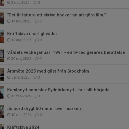
3 dec 2025
0
"Det är lättare att skriva böcker än att göra film."
14 nov 2025
0
Kräftskiva i härligt väder
17 aug 2025
0
Våldets vecka januari 1991 - en tv-redigerares berättelse
30 maj 2025
0
Årsmöte 2025 med gäst från Stockholm
5 mar 2025
0
Kumlanytt som blev Sydnärkenytt - hur allt började
15 feb 2025
0
Julbord drygt 50 meter över marken.
10 dec 2024
0
Kräftskiva 2024