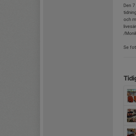
Den 7
tidnin
och m
livesä
/Moni
Se fo
Tidi