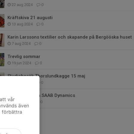
22 aug 2024
0
Kräftskiva 21 augusti
13 aug 2024
0
Karin Larssons textilier och skapande på Bergööska huset
7 aug 2024
0
Trevlig sommar
19 jun 2024
0
Studiebesök Thorslundkagge 15 maj
20 maj 2024
0
Studiebesök på SAAB Dynamics
att vår
27 apr 2024
0
 används även
t förbättra