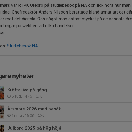
 mars var RTPK Örebro på studiebesök på NA och fick höra hur man 
g idag. Chefredaktör Anders Nilsson berättade bland annat att det gå
er mot det digitala. Och något man satsat mycket på de senaste åre
ndningar på webben vid olika händelser.
ka
ton:
Studiebesök NA
gare nyheter
Kräftskiva på gång
5 aug, 14:46
0
Årsmöte 2026 med besök
13 mar, 15:03
0
Julbord 2025 på hög höjd