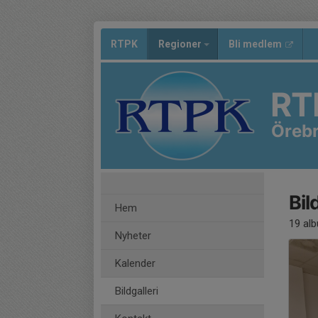
RTPK
Regioner
Bli medlem
RT
Öreb
Bil
Hem
19 al
Nyheter
Kalender
Bildgalleri