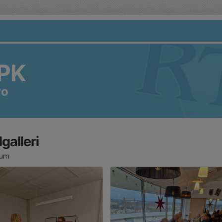
PK
ro
dgalleri
bum