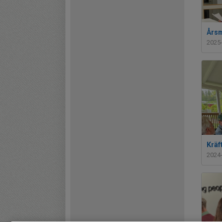
Årsm
2025
Kräf
2024