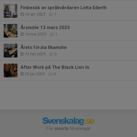
Finbesök av språkvårdaren Lotta Ederth
10 apr 2025
1
Årsmöte 13 mars 2025
14 mar 2025
1
Årets första fikamöte
13 feb 2025
0
After Work på The Black Lion In
23 jan 2025
0
För
smarta
föreningar