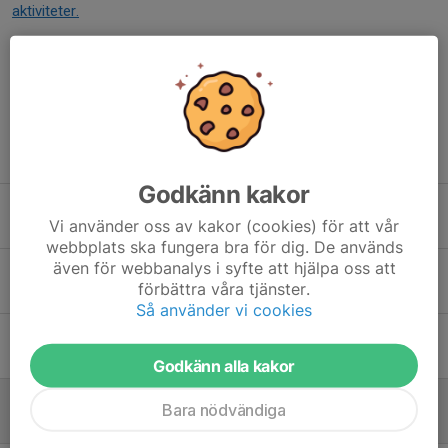
aktiviteter.
Dela nyhet
Tidigare nyheter
Godkänn kakor
Sommarlunch på Kronhjortsgården
Vi använder oss av kakor (cookies) för att vår
15 jun, 13:00
0
webbplats ska fungera bra för dig. De används
även för webbanalys i syfte att hjälpa oss att
Besök av "Doktor Lagom" Fredrik Nyström
förbättra våra tjänster.
21 apr, 11:15
0
Så använder vi cookies
RTPK Norrköpings årsmöte 2026
30 mar, 19:31
0
Godkänn alla kakor
Nostalgitripp tillsammans med Rolf Hammarlund
Bara nödvändiga
26 feb, 14:00
0