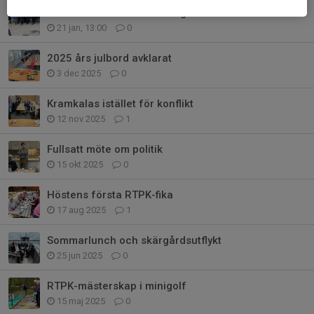
Studiebesök hos UFO Sverige
21 jan, 13:00
0
2025 års julbord avklarat
3 dec 2025
0
Kramkalas istället för konflikt
12 nov 2025
1
Fullsatt möte om politik
15 okt 2025
0
Höstens första RTPK-fika
17 aug 2025
1
Sommarlunch och skärgårdsutflykt
25 jun 2025
0
RTPK-mästerskap i minigolf
15 maj 2025
0