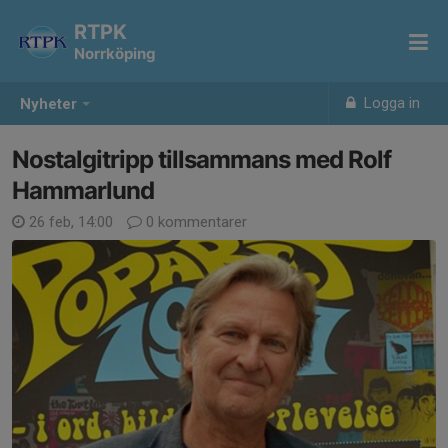
RTPK
Norrköping
Logga in
Nyheter
Nostalgitripp tillsammans med Rolf
Hammarlund
26 feb, 14:00
0 kommentarer