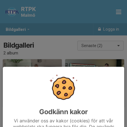
RTPK
Malmö
Logga in
Bildgalleri
Bildgalleri
Senaste (2)
2 album
Julbord december 2024
Sturnus 15 januari 2025
2025-01-28
|
4 st
2025-01-28
|
8 st
Godkänn kakor
Vi använder oss av kakor (cookies) för att vår
webbplats ska fungera bra för dig. De används