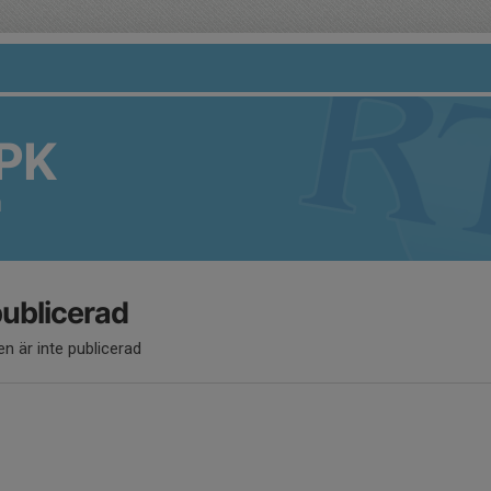
PK
å
publicerad
n är inte publicerad