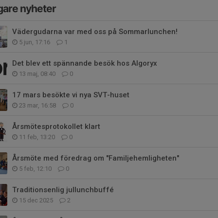
gare nyheter
Vädergudarna var med oss på Sommarlunchen!
5 jun, 17:16
1
Det blev ett spännande besök hos Algoryx
13 maj, 08:40
0
17 mars besökte vi nya SVT-huset
23 mar, 16:58
0
Årsmötesprotokollet klart
11 feb, 13:20
0
Årsmöte med föredrag om "Familjehemligheten"
5 feb, 12:10
0
Traditionsenlig jullunchbuffé
15 dec 2025
2