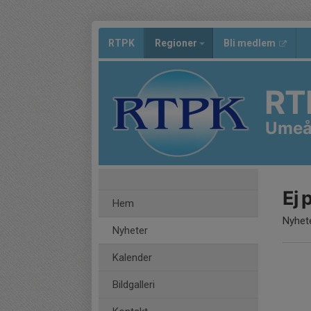
RTPK
Regioner
Bli medlem
RT
Ume
Ej 
Hem
Nyhete
Nyheter
Kalender
Bildgalleri