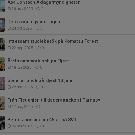
Åsa Jonsson Åklagarmyndigheten
26 nov 2025
0
Den stora älgvandringen
24 okt 2025
0
Intressant studiebesök på Komatsu Forest
22 sep 2025
0
Årets sommarlunch på Eljest
18 jun 2025
0
Sommarlunch på Eljest 13 juni
28 maj 2025
12
Från Tjetjenien till tjäderattacken i Tärnaby
12 maj 2025
0
Berno Jonsson om 45 år på SVT
28 mar 2025
0